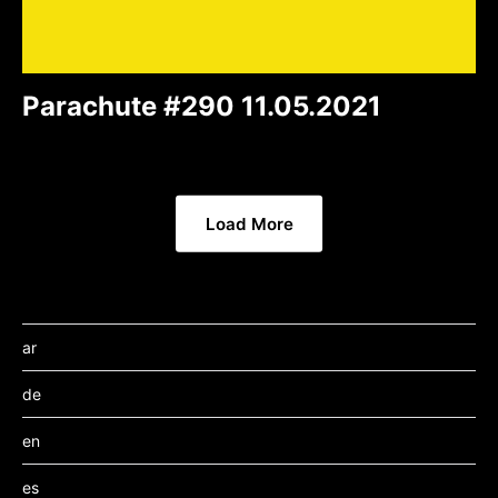
Parachute #290 11.05.2021
Load More
ar
de
en
es