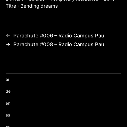
Titre : Bending dreams
←
Parachute #006 – Radio Campus Pau
→
Parachute #008 – Radio Campus Pau
ar
de
en
es
eu