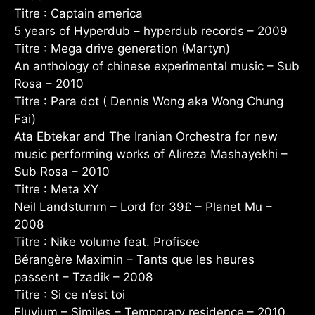
Titre : Captain america
5 years of Hyperdub – hyperdub records – 2009
Titre : Mega drive generation (Martyn)
An anthology of chinese experimental music – Sub
Rosa – 2010
Titre : Para dot ( Dennis Wong aka Wong Chung
Fai)
Ata Ebtekar and The Iranian Orchestra for new
music performing works of Alireza Mashayekhi –
Sub Rosa – 2010
Titre : Meta XY
Neil Landstumm – Lord for 39£ – Planet Mu –
2008
Titre : Nike volume feat. Profisee
Bérangère Maximin – Tants que les heures
passent – Tzadik – 2008
Titre : Si ce n’est toi
Eluvium – Similes – Temporary residence – 2010