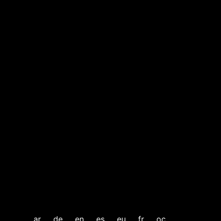
ar
de
en
es
eu
fr
oc