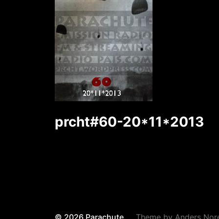
prcht#60-20*11*2013
© 2026
Parachute
Theme by
Anders Nor