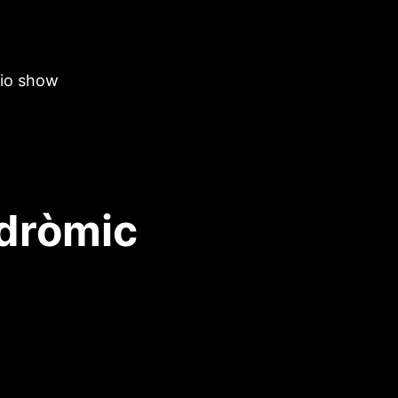
dio show
dròmic