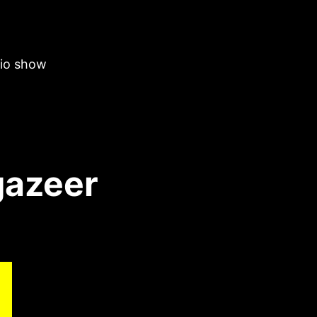
dio show
gazeer