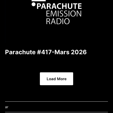
Parachute #417-Mars 2026
Load More
ar