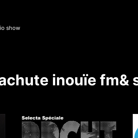
dio show
achute inouïe fm& 