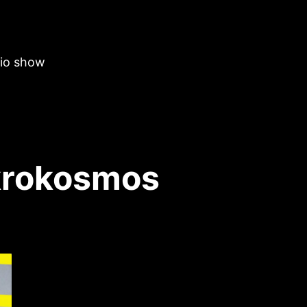
dio show
krokosmos