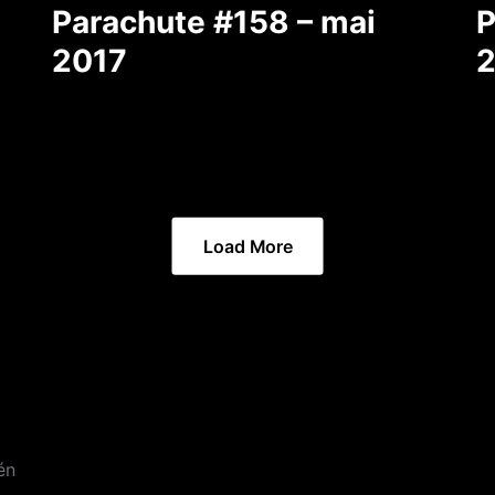
Parachute #158 – mai
P
2017
2
Load More
én