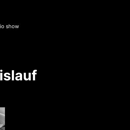
dio show
islauf