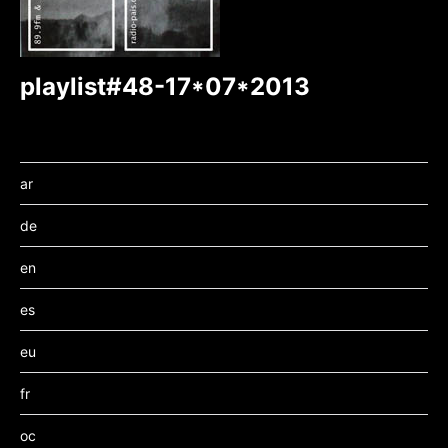
playlist#48-17*07*2013
ar
de
en
es
eu
fr
oc