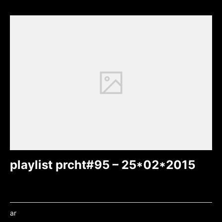
playlist prcht#95 – 25*02*2015
ar