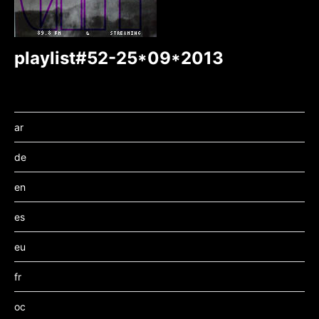
playlist#52-25*09*2013
ar
de
en
es
eu
fr
oc