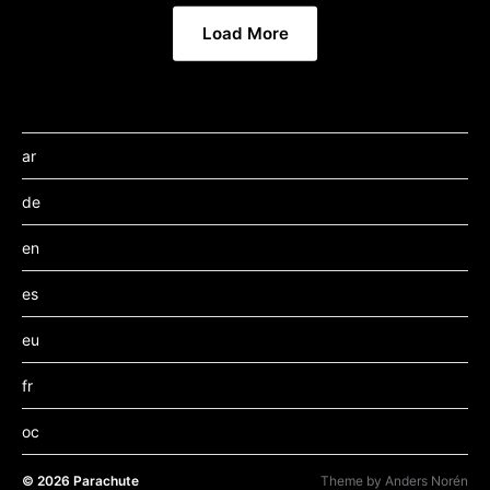
Load More
ar
de
en
es
eu
fr
oc
© 2026
Parachute
Theme by
Anders Norén