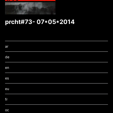
prcht#73- 07*05*2014
ar
de
en
es
eu
fr
oc