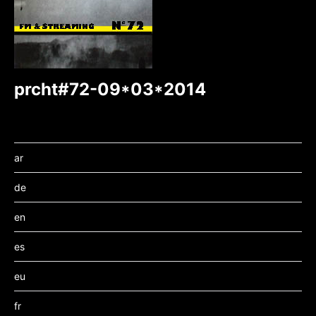
prcht#72-09*03*2014
ar
de
en
es
eu
fr