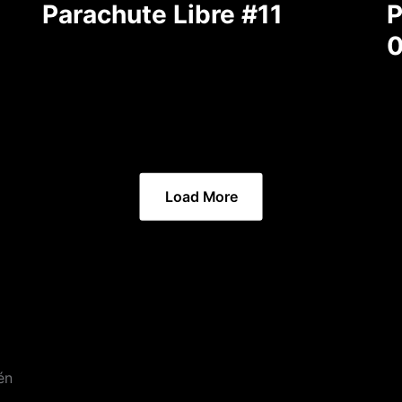
l
Parachute Libre #11
P
0
Load More
én