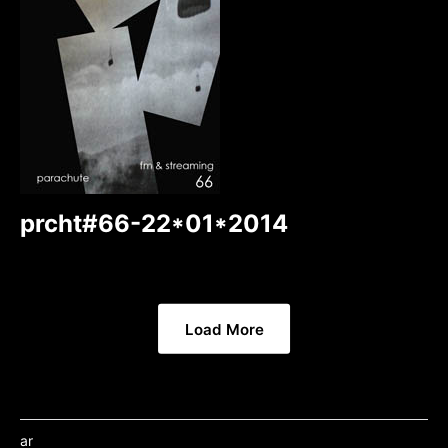
prcht#66-22*01*2014
Load More
ar