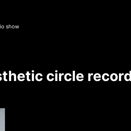
dio show
thetic circle recor