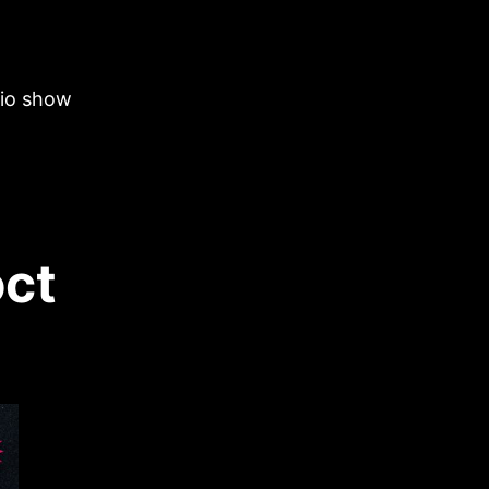
dio show
ct