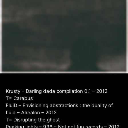
Krusty – Darling dada compilation 0.1 – 2012
T= Carabus
FluiD – Envisioning abstractions : the duality of
fluid – Alrealon – 2012
T= Disrupting the ghost
Peaking lights – 936 – Not not fun records – 2012