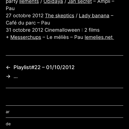
party
Ilements
/
Obidaya
/
Jah secret
– Ampli –
Pau
27 octobre 2012
The skeptics
/
Lady banana
–
Café du parc – Pau
31 octobre 2012 Cinemalloween : 2 films
+
Messerchups
– Le méliès – Pau
lemelies.net
←
Playlist#22 – 01/10/2012
→
…
ar
de