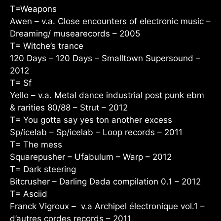
T=Weapons
Awen – v.a. Close encounters of electronic music –
Dreaming/ musearecords – 2005
T= Witche’s trance
120 Days – 120 Days – Smalltown Supersound –
2012
T= Sf
Yello – v.a. Metal dance industrial post punk ebm
& rarities 80/88 – Strut – 2012
T= You gotta say yes ton another excess
Sp/icelab – Sp/icelab – Loop records – 2011
T= The mess
Squarepusher – Ufabulum – Warp – 2012
T= Dark steering
Bitcrusher – Darling Dada compilation 0.1 – 2012
T= Asciid
Franck Vigroux – v.a Archipel électronique vol.1 –
d’autres cordes records – 2011