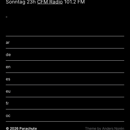
Sonntag 23h
CFM Radio
101.2 FM
ar
de
en
es
eu
fr
oc
© 2026
Parachute
Theme by
Anders Norén